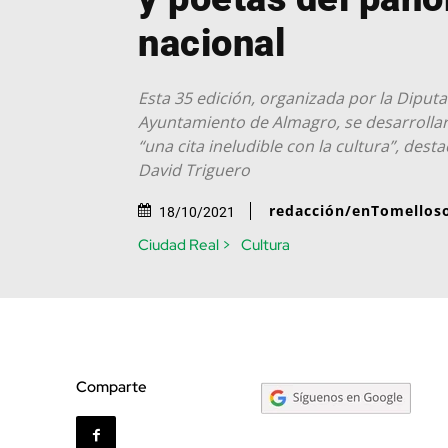
nacional
Esta 35 edición, organizada por la Diputa
Ayuntamiento de Almagro, se desarrollará
“una cita ineludible con la cultura”, dest
David Triguero
redacción/enTomellos
18/10/2021
Ciudad Real >
Cultura
Comparte