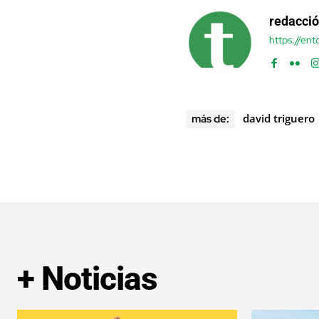
redacci
https://en
david triguero
más de:
+ Noticias