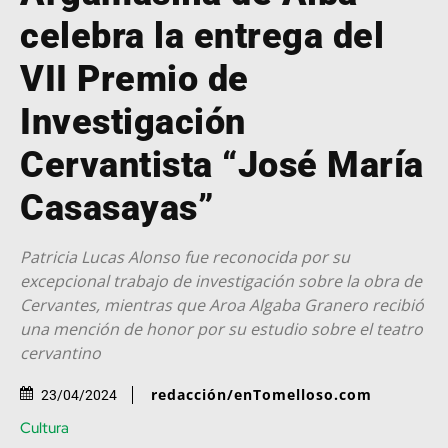
celebra la entrega del
VII Premio de
Investigación
Cervantista “José María
Casasayas”
Patricia Lucas Alonso fue reconocida por su
excepcional trabajo de investigación sobre la obra de
Cervantes, mientras que Aroa Algaba Granero recibió
una mención de honor por su estudio sobre el teatro
cervantino
redacción/enTomelloso.com
23/04/2024
Cultura