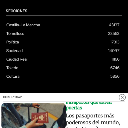
SECCIONES
Castilla-La Mancha
43137
Tomelloso
23563
Política
17313
Sociedad
14097
Ciudad Real
11166
Toledo
6746
Cultura
5856
PUBLICIDAD
Pasaportes que abren
© Quixoteus
puertas
Los pasaportes más
poderosos del mundo,