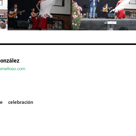
González
Tomelloso.com
se
celebración