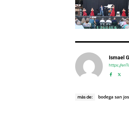
Ismael 
https://en
bodega san jo
más de: