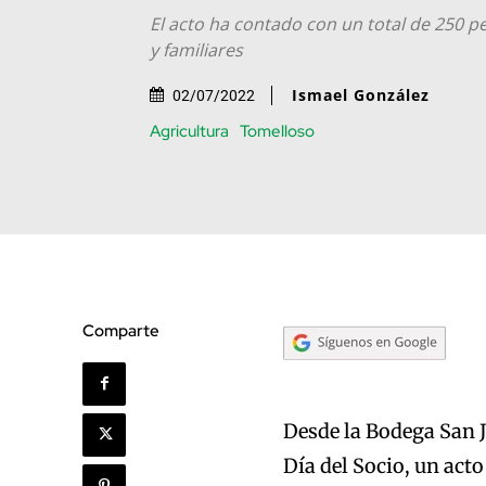
El acto ha contado con un total de 250 p
y familiares
Ismael González
02/07/2022
Agricultura
Tomelloso
Comparte
Desde la Bodega San Jo
Día del Socio, un act