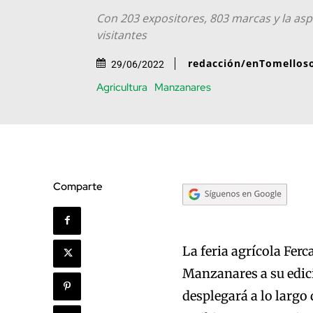
Con 203 expositores, 803 marcas y la aspi
visitantes
redacción/enTomellos
29/06/2022
Agricultura
Manzanares
Comparte
La feria agrícola Ferc
Manzanares a su edici
desplegará a lo largo