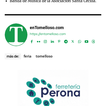
Banda de Música de la Asociación Santa Cecilia.
enTomelloso.com
https://entomelloso.com
feria
tomelloso
más de: