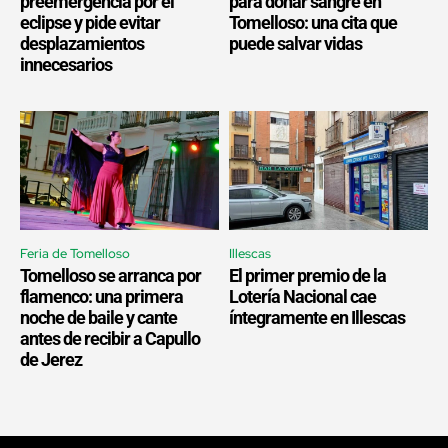
preemergencia por el
para donar sangre en
eclipse y pide evitar
Tomelloso: una cita que
desplazamientos
puede salvar vidas
innecesarios
Feria de Tomelloso
Illescas
Tomelloso se arranca por
El primer premio de la
flamenco: una primera
Lotería Nacional cae
noche de baile y cante
íntegramente en Illescas
antes de recibir a Capullo
de Jerez