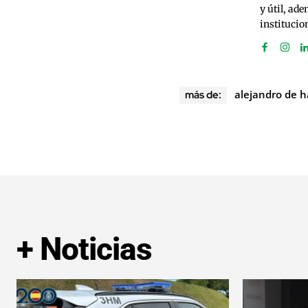
y útil, ad
institucio
alejandro de h
más de:
+ Noticias