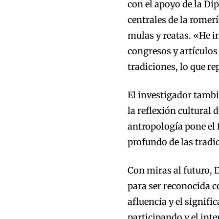
con el apoyo de la Di
centrales de la romerí
mulas y reatas. «He in
congresos y artículos 
tradiciones, lo que re
El investigador tambi
la reflexión cultural
antropología pone el 
profundo de las tradi
Con miras al futuro, 
para ser reconocida c
afluencia y el signif
participando y el inte