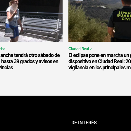
cha
Ciudad Real >
Mancha tendrá otro sábado de
El eclipse pone en marcha un 
: hasta 39 grados y avisos en
dispositivo en Ciudad Real: 2
vincias
vigilancia en los principales 
DE INTERÉS