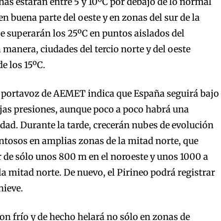
rnas estarán entre 5 y 10ºC por debajo de lo normal
en buena parte del oeste y en zonas del sur de la
se superarán los 25ºC en puntos aislados del
 manera, ciudades del tercio norte y del oeste
e los 15ºC.
el portavoz de AEMET indica que España seguirá bajo
bajas presiones, aunque poco a poco habrá una
idad. Durante la tarde, crecerán nubes de evolución
tosos en amplias zonas de la mitad norte, que
ir de sólo unos 800 m en el noroeste y unos 1000 a
la mitad norte. De nuevo, el Pirineo podrá registrar
nieve.
n frío y de hecho helará no sólo en zonas de