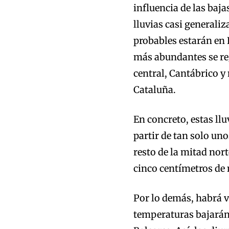
influencia de las baja
lluvias casi generaliz
probables estarán en B
más abundantes se reg
central, Cantábrico y 
Cataluña.
En concreto, estas ll
partir de tan solo uno
resto de la mitad nor
cinco centímetros de n
Por lo demás, habrá vi
temperaturas bajarán 