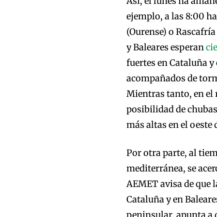
Así, el lunes ha aman
ejemplo, a las 8:00 h
(Ourense) o Rascafría
y Baleares esperan
ci
fuertes en Cataluña y 
acompañados de torme
Mientras tanto, en el
posibilidad de chuba
más altas en el oeste 
Por otra parte, al tie
mediterránea, se acerc
AEMET avisa de que l
Cataluña y en Baleares
peninsular, apunta a