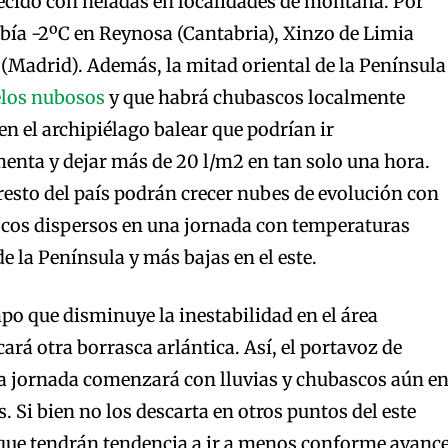
ecido con heladas en localidades de montaña. Por
abía -2ºC en Reynosa (Cantabria), Xinzo de Limia
 (Madrid). Además, la mitad oriental de la Península
elos nubosos
y que habrá chubascos localmente
en el archipiélago balear que podrían ir
nta y dejar más de 20 l/m2 en tan solo una hora.
 resto del país podrán crecer nubes de evolución con
scos dispersos en una jornada con temperaturas
de la Península y más bajas en el este.
mpo que disminuye la inestabilidad en el área
ará otra borrasca arlántica. Así, el portavoz de
a jornada comenzará con lluvias y chubascos aún e
. Si bien no los descarta en otros puntos del este
 que tendrán tendencia a ir a menos conforme avanc