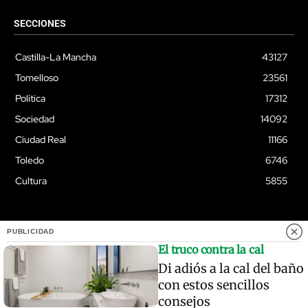
SECCIONES
Castilla-La Mancha
43127
Tomelloso
23561
Política
17312
Sociedad
14092
Ciudad Real
11166
Toledo
6746
Cultura
5855
PUBLICIDAD
© Quixoteus
El truco contra la cal
Di adiós a la cal del baño
con estos sencillos
consejos