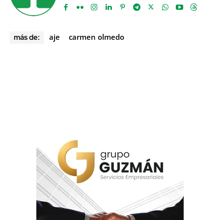
aje
carmen olmedo
más de: