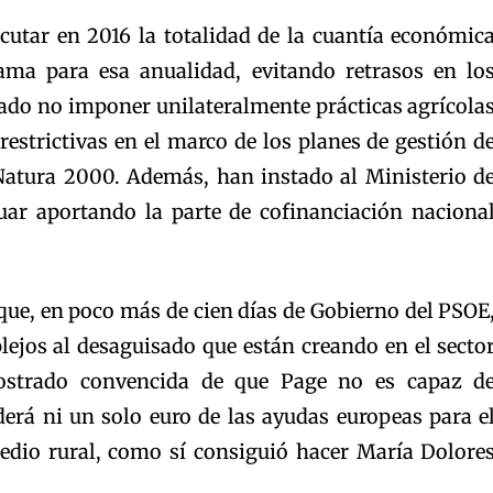
cutar en 2016 la totalidad de la cuantía económic
rama para esa anualidad, evitando retrasos en lo
tado no imponer unilateralmente prácticas agrícola
estrictivas en el marco de los planes de gestión d
Natura 2000. Además, han instado al Ministerio d
uar aportando la parte de cofinanciación naciona
ue, en poco más de cien días de Gobierno del PSOE
lejos al desaguisado que están creando en el secto
ostrado convencida de que Page no es capaz d
erá ni un solo euro de las ayudas europeas para e
medio rural, como sí consiguió hacer María Dolore