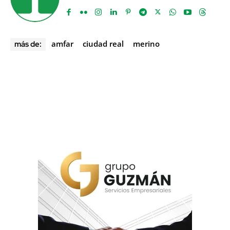
amfar
ciudad real
merino
más de: