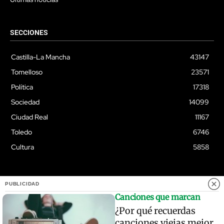
SECCIONES
Castilla-La Mancha
43147
Tomelloso
23571
Política
17318
Sociedad
14099
Ciudad Real
11167
Toledo
6746
Cultura
5858
PUBLICIDAD
© Quixoteus
Canciones que marcan
¿Por qué recuerdas
canciones viejas mejor