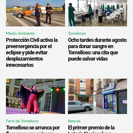
Medio Ambiente
Tomelloso
Protección Civil activa la
Ocho tardes durante agosto
preemergencia por el
para donar sangre en
eclipse y pide evitar
Tomelloso: una cita que
desplazamientos
puede salvar vidas
innecesarios
Feria de Tomelloso
Illescas
Tomelloso se arranca por
El primer premio de la