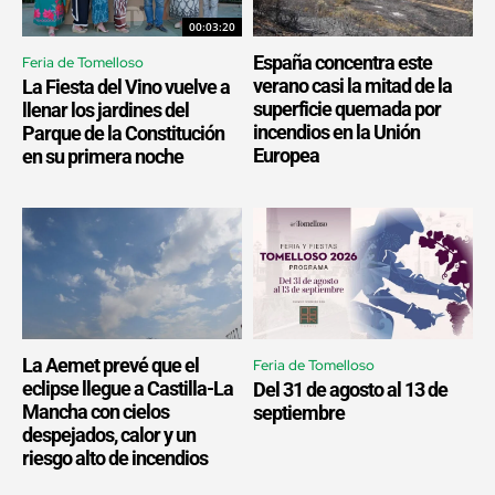
00:03:20
España concentra este
Feria de Tomelloso
verano casi la mitad de la
La Fiesta del Vino vuelve a
superficie quemada por
llenar los jardines del
incendios en la Unión
Parque de la Constitución
Europea
en su primera noche
La Aemet prevé que el
Feria de Tomelloso
eclipse llegue a Castilla-La
Del 31 de agosto al 13 de
Mancha con cielos
septiembre
despejados, calor y un
riesgo alto de incendios