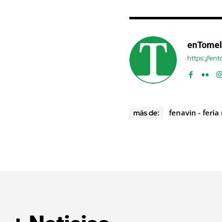
enTomel
https://en
fenavin - feria
más de: