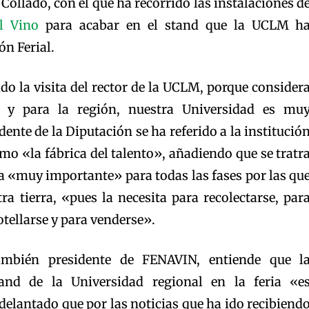
Collado, con el que ha recorrido las instalaciones d
l Vino
para acabar en el stand que la UCLM h
ón Ferial.
do la visita del rector de la UCLM, porque consider
y para la región, nuestra Universidad es mu
ente de la Diputación se ha referido a la institució
mo «la fábrica del talento», añadiendo que se tratr
a «muy importante» para todas las fases por las qu
ra tierra, «pues la necesita para recolectarse, par
tellarse y para venderse».
también presidente de FENAVIN, entiende que l
and de la Universidad regional en la feria «e
elantado que por las noticias que ha ido recibiend