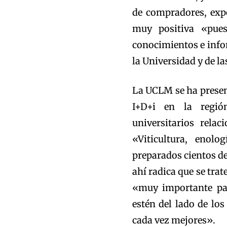
de compradores, expo
muy positiva «pues
conocimientos e info
la Universidad y de l
La UCLM se ha presen
I+D+i en la regió
universitarios rela
«Viticultura, enolo
preparados cientos de 
ahí radica que se tra
«muy importante par
estén del lado de los
cada vez mejores».