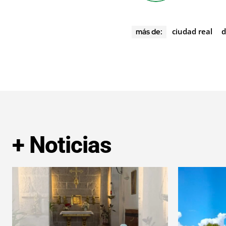
ciudad real
d
más de:
+ Noticias