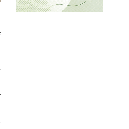
o
o
e
s
a
n
a
r
s