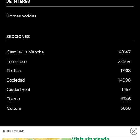
DE INTERÉS
Últimas noticias
SECCIONES
Castilla-La Mancha
43147
Tomelloso
23569
Política
17318
Sociedad
14098
Ciudad Real
11167
Toledo
6746
Cultura
5858
PUBLICIDAD
© Quixoteus
Viaja sin visado