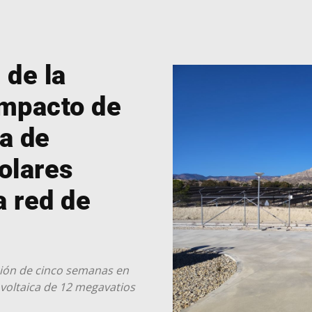
 de la
impacto de
ca de
olares
a red de
ción de cinco semanas en
ovoltaica de 12 megavatios