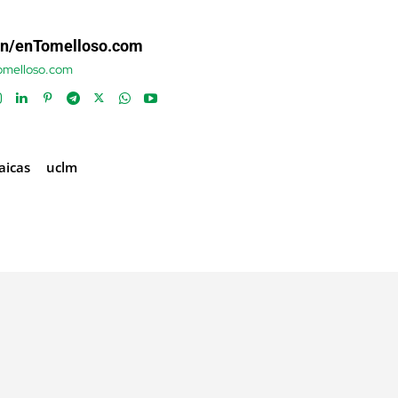
ón/enTomelloso.com
tomelloso.com
aicas
uclm