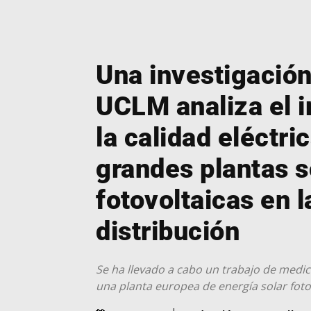
Una investigación
UCLM analiza el 
la calidad eléctri
grandes plantas s
fotovoltaicas en l
distribución
Se ha llevado a cabo un trabajo de medi
una planta europea de energía solar fot