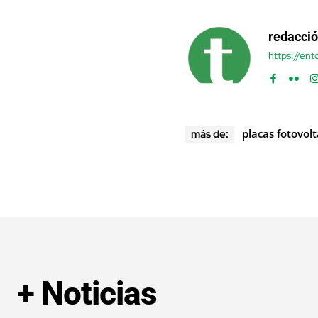
redacci
https://en
placas fotovolt
más de:
+ Noticias