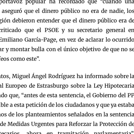
 portavoz popular ha recordado que “cuando un
 aseguró que el dinero público no era de nadie, lo
egión debieron entender que el dinero público era d
criticado que el PSOE y su secretario general e
Emiliano García-Page, en vez de aclarar lo ocurrid
ar y montar bulla con el único objetivo de que no s
feos como este”.
ntos, Miguel Ángel Rodríguez ha informado sobre l
al Europeo de Estrasburgo sobre la Ley Hipotecari
do que, “antes de esta sentencia, el Gobierno del P
ble a esta petición de los ciudadanos y que ya estab
hos de los planteamientos señalados en la sentenci
 de Medidas Urgentes para Reforzar la Protección d
ecarios, ahora en tramitación parlamentaria”