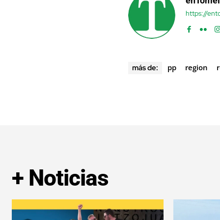
enTomel
https://en
pp
region
más de:
+ Noticias