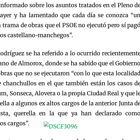
informado sobre los asuntos tratados en el Pleno d
o ayer y ha lamentado que cada día se conozca “u
 trama de obras que el PSOE no ejecutó pero sí pag
 los castellano-manchegos”.
odríguez se ha referido a lo ocurrido recientement
dano de Almorox, donde se ha sabido que el Gobiern
ras que no se ejecutaron “con lo que esta localida
e chanchullos en el que también están los casos d
m, Sonseca, Alovera o la propia Ciudad Real y que l
lla a algunos ex altos cargos de la anterior Junta d
ista, querella en la que ya han declarado com
os cargos”.