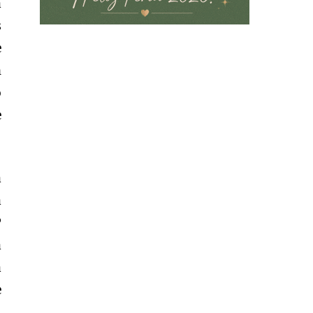
a
s
e
n
o
e
a
a
P
a
a
e
.