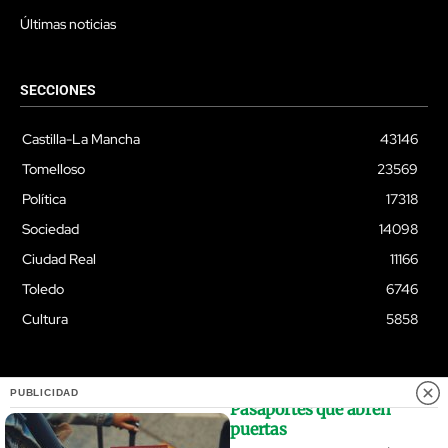
Últimas noticias
SECCIONES
Castilla-La Mancha
43146
Tomelloso
23569
Política
17318
Sociedad
14098
Ciudad Real
11166
Toledo
6746
Cultura
5858
PUBLICIDAD
Pasaportes que abren
© Quixoteus
puertas