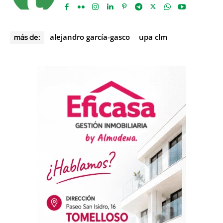
alejandro garcía-gasco
upa clm
más de: