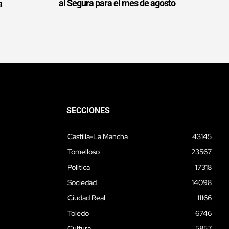
al Segura para el mes de agosto
a
SECCIONES
Castilla-La Mancha
43145
Tomelloso
23567
Política
17318
Sociedad
14098
Ciudad Real
11166
Toledo
6746
Cultura
5857