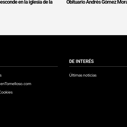
 esconde en la iglesia de la
Obituario Andrés Gómez Mor
DE INTERÉS
s
Últimas noticias
 enTomelloso.com
Cookies