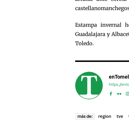
castellanomanchegos
Estampa invernal h
Guadalajara y Albacet
Toledo.
enTomel
https://en
region
tve
más de: