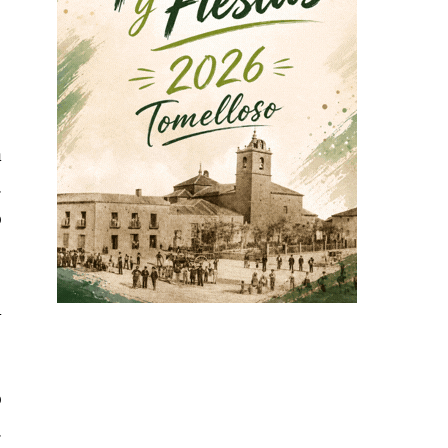
a
.
o
l
o
.