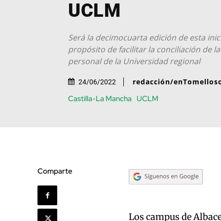
UCLM
Será la decimocuarta edición de esta inic
propósito de facilitar la conciliación de la
personal de la Universidad regional
redacción/enTomellos
24/06/2022
Castilla-La Mancha
UCLM
Comparte
Los campus de Albacet