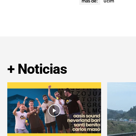
uclm
más de:
+ Noticias