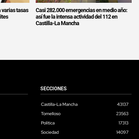
 varias tasas
Casi 282.000 emergencias en medio año:
ites
así fue la intensa actividad del 112 en
Castilla-La Mancha
SECCIONES
Castilla-La Mancha
43137
Tomelloso
23563
Política
17313
Sociedad
14097