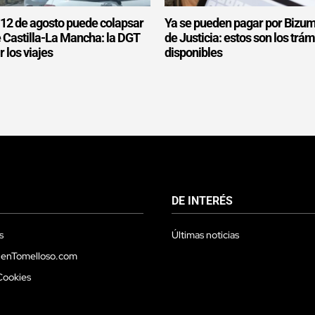
l 12 de agosto puede colapsar
Ya se pueden pagar por Bizum
e Castilla-La Mancha: la DGT
de Justicia: estos son los trám
r los viajes
disponibles
DE INTERÉS
s
Últimas noticias
 enTomelloso.com
Cookies