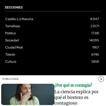
SECCIONES
Castilla-La Mancha
43147
Tomelloso
23571
Política
17318
Sociedad
14099
Ciudad Real
11167
Toledo
6746
Cultura
5858
PUBLICIDAD
© Quixoteus
¿Por qué se contagia?
La ciencia explica por
qué el bostezo es
contagioso