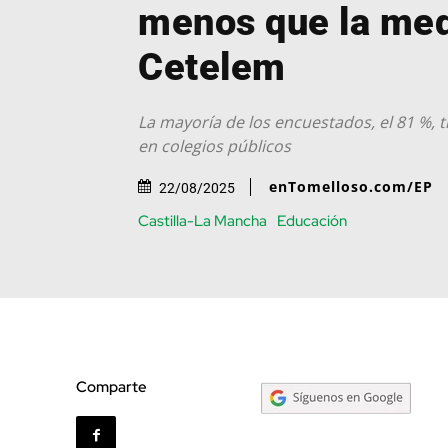
menos que la med
Cetelem
La mayoría de los encuestados, el 81 %, t
en colegios públicos
enTomelloso.com/EP
22/08/2025
Castilla-La Mancha
Educación
Comparte