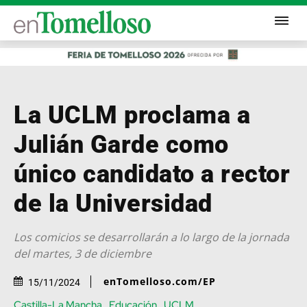
La UCLM proclama a
Julián Garde como
único candidato a rector
de la Universidad
Los comicios se desarrollarán a lo largo de la jornada
del martes, 3 de diciembre
enTomelloso.com/EP
15/11/2024
Castilla-La Mancha
Educación
UCLM