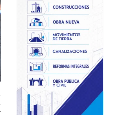
a
l
r
a