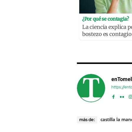
¿Por qué se contagia?
La ciencia explica p
bostezo es contagi
enTomel
https://en
castilla la ma
más de: