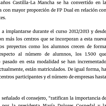
 años Castilla-La Mancha se ha convertido en l
con mayor proporción de FP Dual en relación co
es.
a implantarse durante el curso 2012/2013 y desd
on más los centros que se incorporan a esta nuev
los proyectos como los alumnos crecen de form
 respecto al número de alumnos, los 1.500 qu
so pasado en esta modalidad se han incrementad
actualmente, están matriculados. De igual forma, h
centros participantes y el número de empresas hast
señalado el consejero, “ratifican la importancia d
a por la presidenta María Dolores Cospedal y l