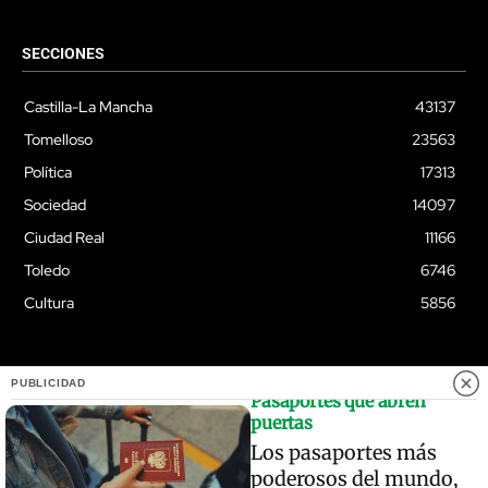
SECCIONES
Castilla-La Mancha
43137
Tomelloso
23563
Política
17313
Sociedad
14097
Ciudad Real
11166
Toledo
6746
Cultura
5856
PUBLICIDAD
Pasaportes que abren
© Quixoteus
puertas
Los pasaportes más
poderosos del mundo,