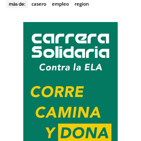
casero
empleo
region
más de: