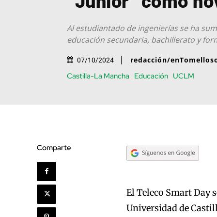
“Junior” como n
Al estudiantado de ingenierías se ha su
educación secundaria, bachillerato y for
redacción/enTomellos
07/10/2024
Castilla-La Mancha
Educación
UCLM
Comparte
El Teleco Smart Day se
Universidad de Casti