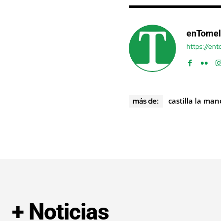
enTomel
https://en
castilla la ma
más de:
+ Noticias