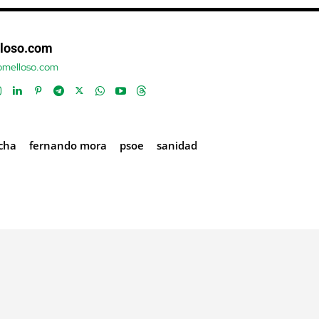
loso.com
tomelloso.com
ncha
fernando mora
psoe
sanidad