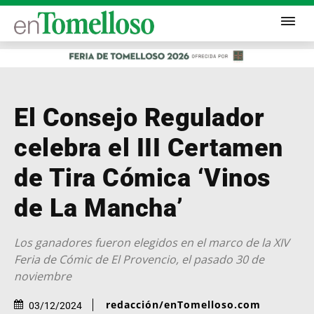
El Consejo Regulador
celebra el III Certamen
de Tira Cómica ‘Vinos
de La Mancha’
Los ganadores fueron elegidos en el marco de la XIV
Feria de Cómic de El Provencio, el pasado 30 de
noviembre
redacción/enTomelloso.com
03/12/2024