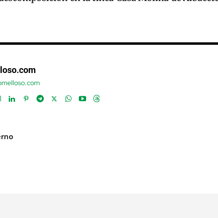
loso.com
tomelloso.com
erno