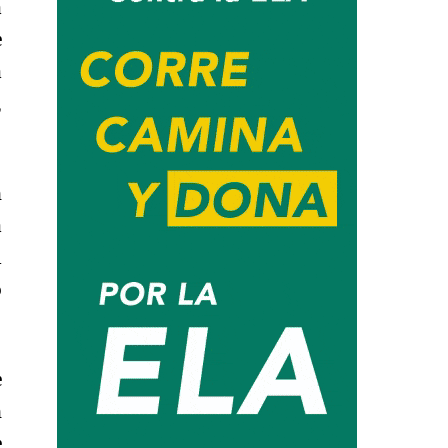
a
e
a
,
n
a
l
o
e
n
e