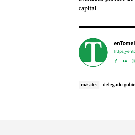
capital.
enTomel
https://en
delegado gobi
más de: