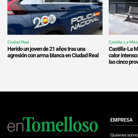
Ciudad Real
Castilla-La Man
Herido un joven de 21 años tras una
Castilla-La 
agresión con arma blanca en Ciudad Real
calor intenso
las cinco pro
EMPRESA
Quienes somo