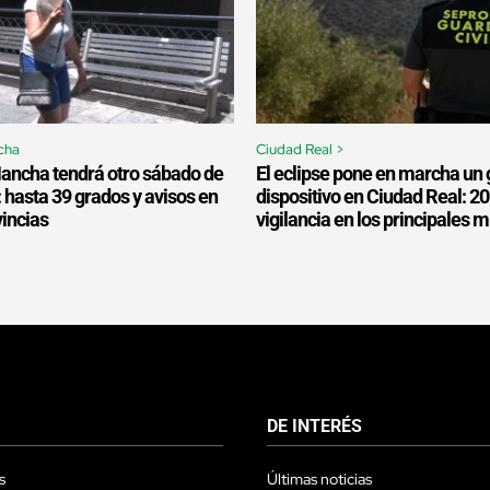
cha
Ciudad Real >
Mancha tendrá otro sábado de
El eclipse pone en marcha un 
: hasta 39 grados y avisos en
dispositivo en Ciudad Real: 2
vincias
vigilancia en los principales 
DE INTERÉS
s
Últimas noticias