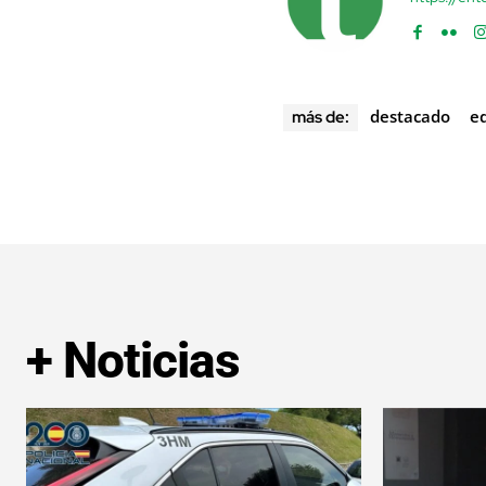
destacado
e
más de:
+ Noticias