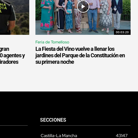
00:03:20
Feria de Tomelloso
gran
La Fiesta del Vino vuelve a llenar los
00 agentes y
jardines del Parque de la Constitución en
miradores
su primera noche
SECCIONES
Castilla-La Mancha
43147