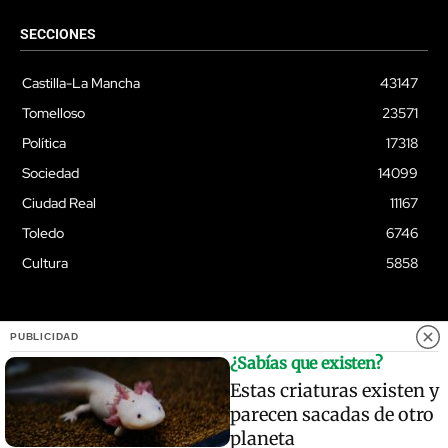
SECCIONES
Castilla-La Mancha
43147
Tomelloso
23571
Política
17318
Sociedad
14099
Ciudad Real
11167
Toledo
6746
Cultura
5858
PUBLICIDAD
© Quixoteus
¿Sabías que existen?
Estas criaturas existen y
parecen sacadas de otro
planeta