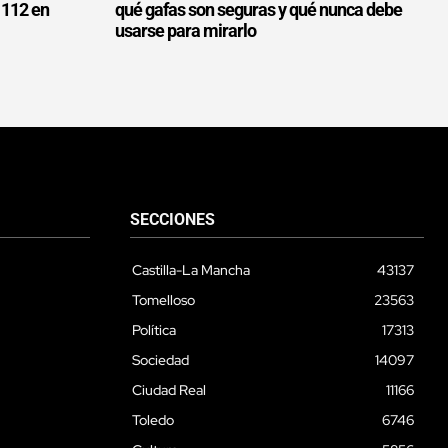
l 112 en
qué gafas son seguras y qué nunca debe
usarse para mirarlo
SECCIONES
Castilla-La Mancha
43137
Tomelloso
23563
Política
17313
Sociedad
14097
Ciudad Real
11166
Toledo
6746