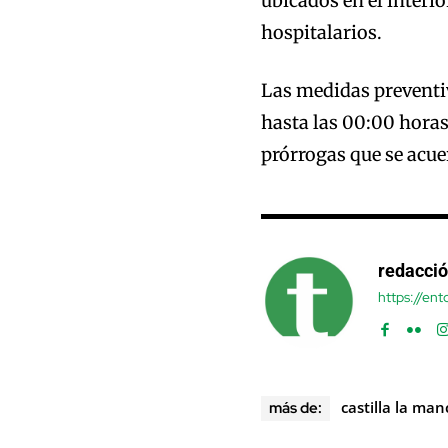
ubicados en el interio
hospitalarios.
Las medidas preventiv
hasta las 00:00 horas 
prórrogas que se acue
redacci
https://en
castilla la ma
más de: