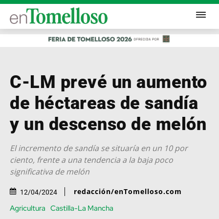
C-LM prevé un aumento
de héctareas de sandía
y un descenso de melón
El incremento de sandía se situaría en un 10 por
ciento, frente a una tendencia a la baja poco
significativa de melón
redacción/enTomelloso.com
12/04/2024
Agricultura
Castilla-La Mancha