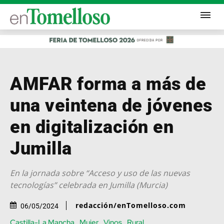
AMFAR forma a más de
una veintena de jóvenes
en digitalización en
Jumilla
En la jornada sobre “Acceso y uso de las nuevas
tecnologías” celebrada en Jumilla (Murcia)
redacción/enTomelloso.com
06/05/2024
Castilla-La Mancha
Mujer
Vinos
Rural