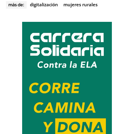
digitalización
mujeres rurales
más de: